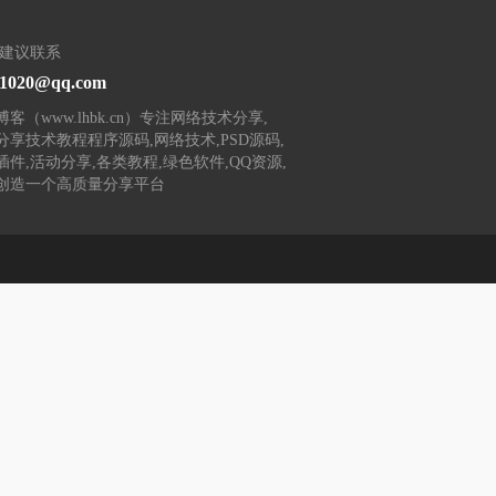
/建议联系
31020@qq.com
客（www.lhbk.cn）专注网络技术分享,
分享技术教程程序源码,网络技术,PSD源码,
插件,活动分享,各类教程,绿色软件,QQ资源,
创造一个高质量分享平台