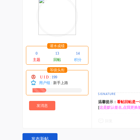
灌水成绩
0
13
14
主题
回帖
积分
等级头衔
U I D :
199
用户组 :
新手上路
积分成就
温馨提示：
看帖回帖是一
发消息
[
这是默认签名,点我更换
威望 : 0 点
糖 : 0 个
贡献 : 19 点
回复
在线时间 : 1 小时
注册时间 : 2025-8-6
最后登录 : 2025-8-31
发布新帖