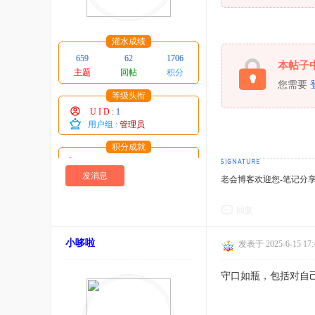
术
资
灌水成绩
源
659
62
1706
教
本帖子
主题
回帖
积分
您需要
程
等级头衔
源
U I D :
1
用户组 :
管理员
码
分
积分成就
威望 : 1 点
享
糖 : 543 个
发消息
老会博客欢迎您-笔记分
社
贡献 : 35708 点
在线时间 : 316 小时
区
回复
注册时间 : 2025-1-1
最后登录 : 2026-7-19
小哆啦
发表于 2025-6-15 17:
守口如瓶，包括对自