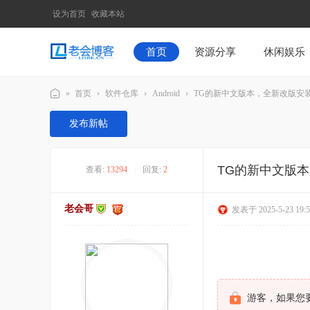
设为首页
收藏本站
首页
资源分享
休闲娱乐
»
首页
›
软件仓库
›
Android
›
TG的新中文版本，全新改版安
老
发布新帖
会
博
TG的新中文版
查看:
13294
|
回复:
2
客
lh
老会哥
发表于 2025-5-23 19:5
bk
_c
n
-
技
游客，如果您