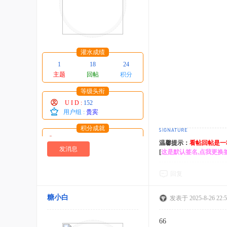
灌水成绩
1
18
24
主题
回帖
积分
等级头衔
U I D :
152
用户组 :
贵宾
积分成就
威望 : 0 点
温馨提示：
看帖回帖是一
糖 : 0 个
发消息
[
这是默认签名,点我更换
贡献 : 310 点
在线时间 : 5 小时
回复
注册时间 : 2025-4-30
最后登录 : 2026-6-15
糖小白
发表于 2025-8-26 22:5
66