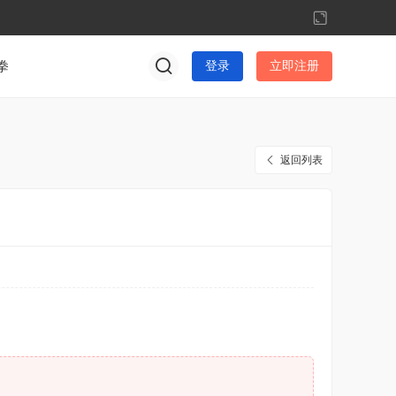
切
换
到
拳
登录
立即注册
宽
版
返回列表