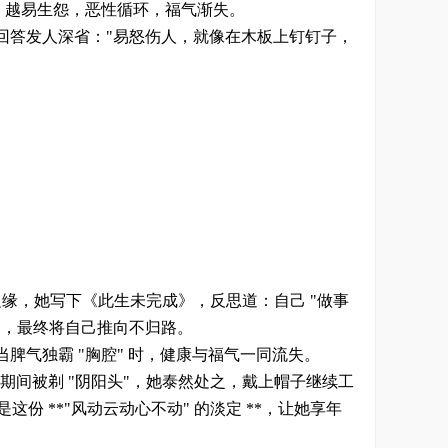
，越易生怨，恶性循环，福气渐失。
的回答发人深省："易怒伤人，就像在木板上钉钉子，
边缘，她写下《此生未完成》，反思道：自己 "做事
走，最终将自己推向不归路。
气独霸 "胸腔" 时，健康与福气一同流失。
期间被剃 "阴阳头"，她泰然处之，戴上帽子继续工
份 **"风动云动心不动" 的淡定 **，让她享年