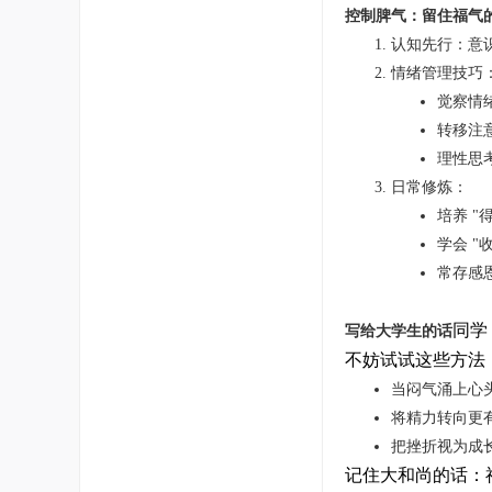
控制脾气：留住福气
认知先行：意识
情绪管理技巧
觉察情绪
转移注
理性思考
日常修炼：
培养 "
学会 "
常存感
同学
写给大学生的话
不妨试试这些方法
当闷气涌上心
将精力转向更
把挫折视为成
记住大和尚的话：