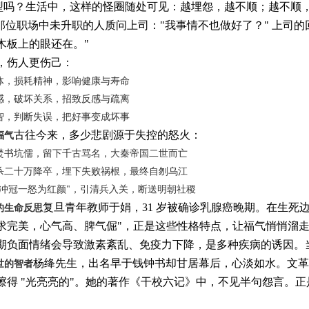
典型吗？生活中，这样的怪圈随处可见：越埋怨，越不顺；越不顺
那位职场中未升职的人质问上司："我事情不也做好了？" 上司
木板上的眼还在。"
，伤人更伤己：
体，损耗精神，影响健康与寿命
感，破坏关系，招致反感与疏离
智，判断失误，把好事变成坏事
古往今来，多少悲剧源于失控的怒火：
福气
焚书坑儒，留下千古骂名，大秦帝国二世而亡
杀二十万降卒，埋下失败祸根，最终自刎乌江
"冲冠一怒为红颜"，引清兵入关，断送明朝社稷
复旦青年教师于娟，31 岁被确诊乳腺癌晚期。在生死
的生命反思
求完美，心气高、脾气倔"，正是这些性格特点，让福气悄悄溜
期负面情绪会导致激素紊乱、免疫力下降，是多种疾病的诱因。当脾
杨绛先生，出名早于钱钟书却甘居幕后，心淡如水。文革
世的智者
得 "光亮亮的"。她的著作《干校六记》中，不见半句怨言。正是这
。