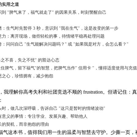
的实用之道
到 "脾气来了，福气就走了" 的因果关系，时刻警醒自己
：
：生气时先暂停 3 秒，意识到 "我在生气"，这是改变的第一步
意力：离开现场，做些轻松的事，待情绪平稳再处理问题
：问问自己 "生气能解决问题吗？" 或 "如果我是对方，会怎么看？"
得之不喜，失之不忧" 的豁达心态
收住脾气，留下福气"的智慧，把脾气当作" 信用卡 "，懂得适度使用与充值
恩之心，珍惜拥有，减少抱怨
，我理解你高考失利和社团竞选不顺的 frustration。但请
：
头时，做几次深呼吸，告诉自己 "这只是暂时的情绪波动"
有意义的事情：专注学业、发展兴趣、帮助他人
长的契机，而非抱怨的理由
福气这本书，值得我们用一生的温柔与智慧去守护。少撕一页，