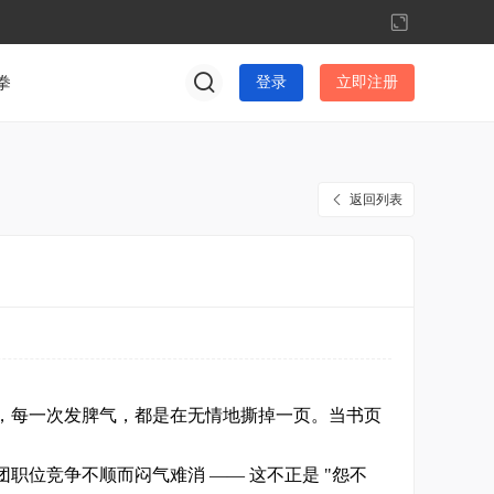
切
换
到
拳
登录
立即注册
宽
版
返回列表
，每一次发脾气，都是在无情地撕掉一页。当书页
位竞争不顺而闷气难消 —— 这不正是 "怨不