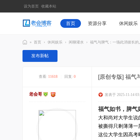
设为首页
收藏本站
首页
资源分享
休闲娱乐
»
首页
›
休闲娱乐
›
闲聊灌水
›
福气与脾气：一场此消彼长的
老
发布新帖
会
博
[原创专版]
福气
查看:
11618
|
回复:
0
客
lh
老会哥
发表于 2025-11-14 03:
bk
_c
福气如书，脾气
n
大和尚对大学生说
-
被撕得只剩薄薄一
技
这位大学生因高考