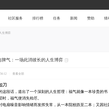
社区服务
排行榜
任务
新闻
赞助
猜
人生博弈
与脾气：一场此消彼长的人生博弈
56:12
|
查看全部
如刀
的这段话，道出了一个深刻的人生哲理：福气就像一本珍贵的书
层时，福气便消失殆尽。
时电扇噪音影响情绪而发挥失常，从一本院校跌至二本；又因社团职