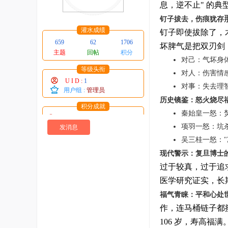
术
息，逆不止" 的
资
钉子拔去，伤痕犹存
灌水成绩
钉子即使拔除了，
源
659
62
1706
坏脾气是把双刃剑
教
主题
回帖
积分
对己：气坏身
程
等级头衔
对人：伤害情
源
U I D :
1
对事：失去理
用户组 :
管理员
码
历史镜鉴：怒火烧尽
分
积分成就
秦始皇一怒：
威望 : 1 点
享
项羽一怒：坑
糖 : 543 个
发消息
社
贡献 : 35708 点
吴三桂一怒：
在线时间 : 316 小时
区
现代警示：复旦博士
注册时间 : 2025-1-1
最后登录 : 2026-7-19
过于较真，过于追
医学研究证实，长
福气青睐：平和心处
作，连马桶链子都擦
106 岁，寿高福满